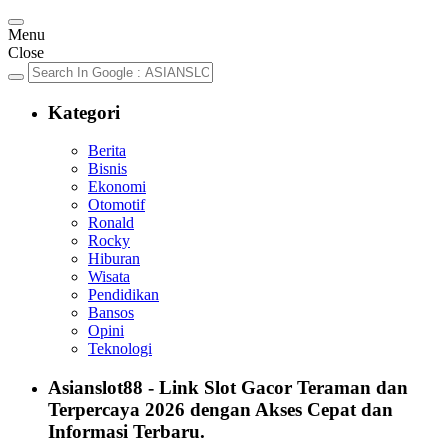
Menu
Close
Kategori
Berita
Bisnis
Ekonomi
Otomotif
Ronald
Rocky
Hiburan
Wisata
Pendidikan
Bansos
Opini
Teknologi
Asianslot88 - Link Slot Gacor Teraman dan
Terpercaya 2026 dengan Akses Cepat dan
Informasi Terbaru.