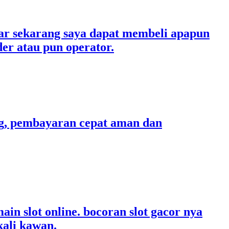
ar sekarang saya dapat membeli apapun
der atau pun operator.
ng, pembayaran cepat aman dan
n slot online. bocoran slot gacor nya
kali kawan.