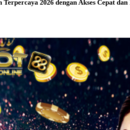
n Terpercaya 2026 dengan Akses Cepat dan 