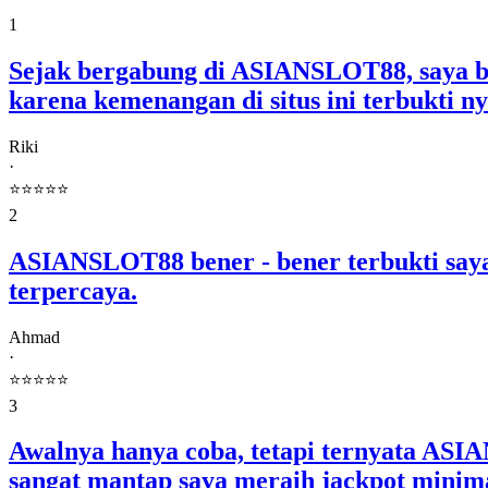
1
Sejak bergabung di ASIANSLOT88, saya be
karena kemenangan di situs ini terbukti n
Riki
·
⭐️⭐️⭐️⭐️⭐️
2
ASIANSLOT88 bener - bener terbukti saya
terpercaya.
Ahmad
·
⭐️⭐️⭐️⭐️⭐️
3
Awalnya hanya coba, tetapi ternyata ASIA
sangat mantap saya meraih jackpot minimal