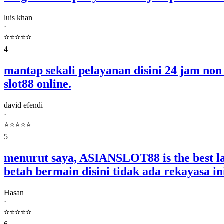
luis khan
·
⭐️⭐️⭐️⭐️⭐️
4
mantap sekali pelayanan disini 24 jam non
slot88 online.
david efendi
·
⭐️⭐️⭐️⭐️⭐️
5
menurut saya, ASIANSLOT88 is the best la
betah bermain disini tidak ada rekayasa in
Hasan
·
⭐️⭐️⭐️⭐️⭐️