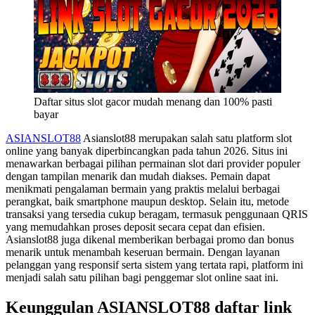
Daftar situs slot gacor mudah menang dan 100% pasti
bayar
ASIANSLOT88
Asianslot88 merupakan salah satu platform slot
online yang banyak diperbincangkan pada tahun 2026. Situs ini
menawarkan berbagai pilihan permainan slot dari provider populer
dengan tampilan menarik dan mudah diakses. Pemain dapat
menikmati pengalaman bermain yang praktis melalui berbagai
perangkat, baik smartphone maupun desktop. Selain itu, metode
transaksi yang tersedia cukup beragam, termasuk penggunaan QRIS
yang memudahkan proses deposit secara cepat dan efisien.
Asianslot88 juga dikenal memberikan berbagai promo dan bonus
menarik untuk menambah keseruan bermain. Dengan layanan
pelanggan yang responsif serta sistem yang tertata rapi, platform ini
menjadi salah satu pilihan bagi penggemar slot online saat ini.
Keunggulan ASIANSLOT88 daftar link