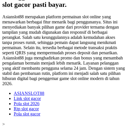
slot gacor pasti bayar.
Asianslot88 merupakan platform permainan slot online yang
menawarkan berbagai fitur menarik bagi penggunanya. Situs ini
menyediakan banyak pilihan game dari provider ternama dengan
tampilan yang mudah digunakan dan responsif di berbagai
perangkat. Salah satu keunggulannya adalah kemudahan akses
tanpa proses rumit, sehingga pemain dapat langsung menikmati
permainan. Selain itu, tersedia berbagai metode transaksi praktis
seperti QRIS yang mempermudah proses deposit dan penarikan.
Asianslot88 juga menghadirkan promo dan bonus yang menambah
pengalaman bermain menjadi lebih menarik. Layanan pelanggan
yang aktif membantu pengguna selama 24 jam. Dengan sistem yang
stabil dan pembaruan rutin, platform ini menjadi salah satu pilihan
hiburan digital bagi penggemar game slot online modern di tahun
2026.
ASIANSLOT88
Link slot gacor
Pola slot 2026
Rtp slot gacor
Pola slot gacor
>