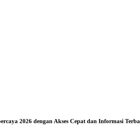
percaya 2026 dengan Akses Cepat dan Informasi Terba