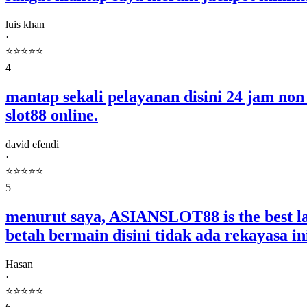
luis khan
·
⭐️⭐️⭐️⭐️⭐️
4
mantap sekali pelayanan disini 24 jam non
slot88 online.
david efendi
·
⭐️⭐️⭐️⭐️⭐️
5
menurut saya, ASIANSLOT88 is the best la
betah bermain disini tidak ada rekayasa in
Hasan
·
⭐️⭐️⭐️⭐️⭐️