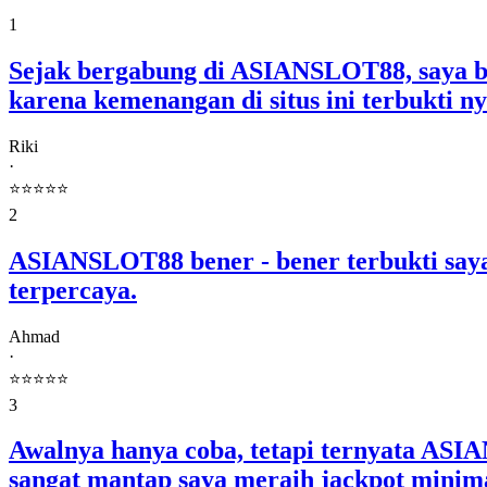
1
Sejak bergabung di ASIANSLOT88, saya be
karena kemenangan di situs ini terbukti n
Riki
·
⭐️⭐️⭐️⭐️⭐️
2
ASIANSLOT88 bener - bener terbukti saya
terpercaya.
Ahmad
·
⭐️⭐️⭐️⭐️⭐️
3
Awalnya hanya coba, tetapi ternyata ASIA
sangat mantap saya meraih jackpot minimal