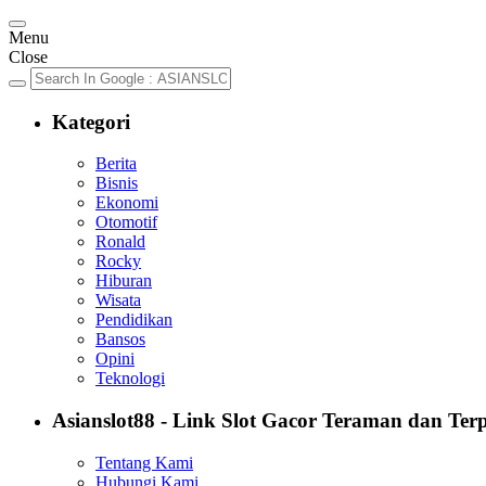
Menu
Close
Kategori
Berita
Bisnis
Ekonomi
Otomotif
Ronald
Rocky
Hiburan
Wisata
Pendidikan
Bansos
Opini
Teknologi
Asianslot88 - Link Slot Gacor Teraman dan Ter
Tentang Kami
Hubungi Kami