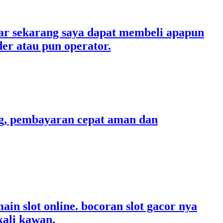
ar sekarang saya dapat membeli apapun
der atau pun operator.
ng, pembayaran cepat aman dan
n slot online. bocoran slot gacor nya
kali kawan.