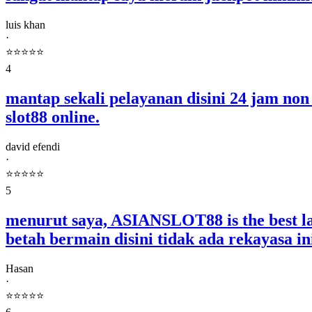
luis khan
·
⭐️⭐️⭐️⭐️⭐️
4
mantap sekali pelayanan disini 24 jam non
slot88 online.
david efendi
·
⭐️⭐️⭐️⭐️⭐️
5
menurut saya, ASIANSLOT88 is the best la
betah bermain disini tidak ada rekayasa in
Hasan
·
⭐️⭐️⭐️⭐️⭐️