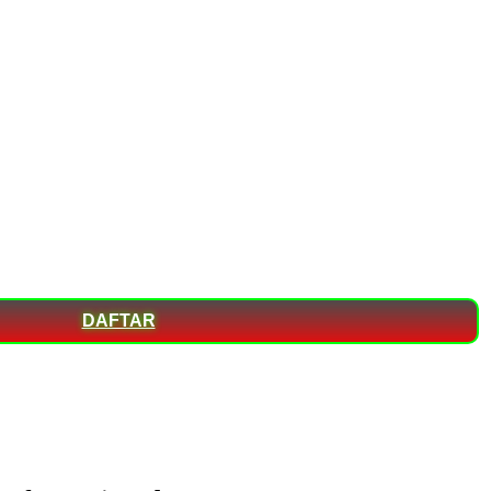
DAFTAR