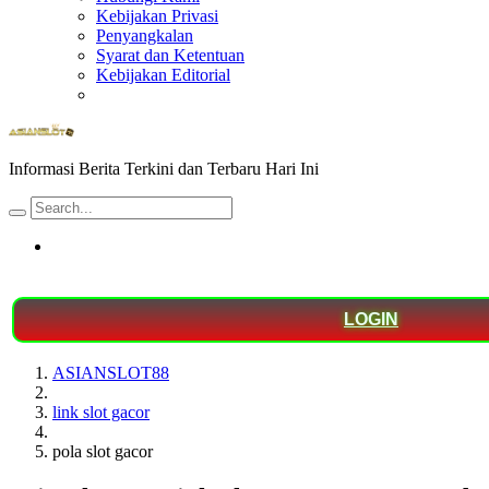
Kebijakan Privasi
Penyangkalan
Syarat dan Ketentuan
Kebijakan Editorial
Informasi Berita Terkini dan Terbaru Hari Ini
LOGIN
ASIANSLOT88
link slot gacor
pola slot gacor