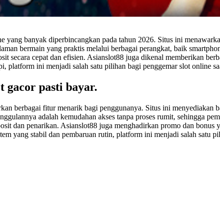
ine yang banyak diperbincangkan pada tahun 2026. Situs ini menawarkan
man bermain yang praktis melalui berbagai perangkat, baik smartphone
 secara cepat dan efisien. Asianslot88 juga dikenal memberikan be
, platform ini menjadi salah satu pilihan bagi penggemar slot online saa
gacor pasti bayar.
an berbagai fitur menarik bagi penggunanya. Situs ini menyediakan b
unggulannya adalah kemudahan akses tanpa proses rumit, sehingga pemai
posit dan penarikan. Asianslot88 juga menghadirkan promo dan bonu
 yang stabil dan pembaruan rutin, platform ini menjadi salah satu pil