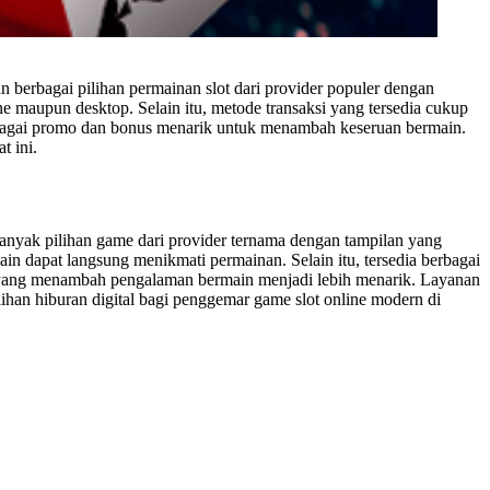
 berbagai pilihan permainan slot dari provider populer dengan
 maupun desktop. Selain itu, metode transaksi yang tersedia cukup
rbagai promo dan bonus menarik untuk menambah keseruan bermain.
t ini.
anyak pilihan game dari provider ternama dengan tampilan yang
n dapat langsung menikmati permainan. Selain itu, tersedia berbagai
s yang menambah pengalaman bermain menjadi lebih menarik. Layanan
ihan hiburan digital bagi penggemar game slot online modern di