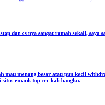
 stop dan cs nya sangat ramah sekali, saya 
h mau menang besar atau pun kecil withdra
i situs emank top cer kali bangku.