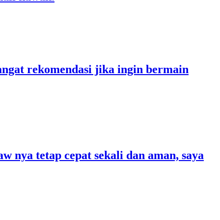
sangat rekomendasi jika ingin bermain
w nya tetap cepat sekali dan aman, saya