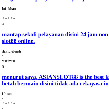
luis khan
·
⭐️⭐️⭐️⭐️⭐️
4
mantap sekali pelayanan disini 24 jam non
slot88 online.
david efendi
·
⭐️⭐️⭐️⭐️⭐️
5
menurut saya, ASIANSLOT88 is the best la
betah bermain disini tidak ada rekayasa in
Hasan
·
⭐️⭐️⭐️⭐️⭐️