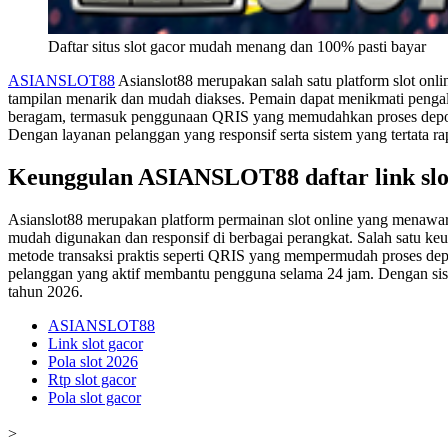
Daftar situs slot gacor mudah menang dan 100% pasti bayar
ASIANSLOT88
Asianslot88 merupakan salah satu platform slot onl
tampilan menarik dan mudah diakses. Pemain dapat menikmati pengala
beragam, termasuk penggunaan QRIS yang memudahkan proses deposit
Dengan layanan pelanggan yang responsif serta sistem yang tertata rapi
Keunggulan ASIANSLOT88 daftar link slot 
Asianslot88 merupakan platform permainan slot online yang menawark
mudah digunakan dan responsif di berbagai perangkat. Salah satu ke
metode transaksi praktis seperti QRIS yang mempermudah proses de
pelanggan yang aktif membantu pengguna selama 24 jam. Dengan sistem
tahun 2026.
ASIANSLOT88
Link slot gacor
Pola slot 2026
Rtp slot gacor
Pola slot gacor
>