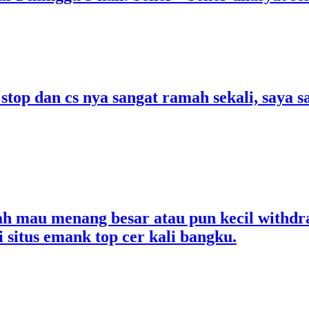
 stop dan cs nya sangat ramah sekali, saya 
h mau menang besar atau pun kecil withdra
i situs emank top cer kali bangku.