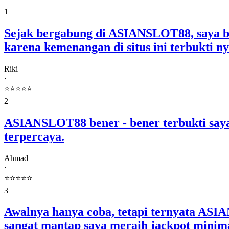
1
Sejak bergabung di ASIANSLOT88, saya be
karena kemenangan di situs ini terbukti n
Riki
·
⭐️⭐️⭐️⭐️⭐️
2
ASIANSLOT88 bener - bener terbukti saya
terpercaya.
Ahmad
·
⭐️⭐️⭐️⭐️⭐️
3
Awalnya hanya coba, tetapi ternyata ASIA
sangat mantap saya meraih jackpot minimal