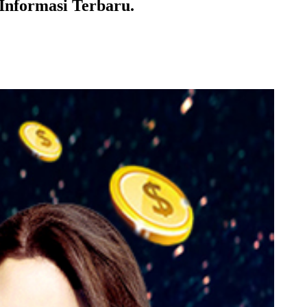
Informasi Terbaru.