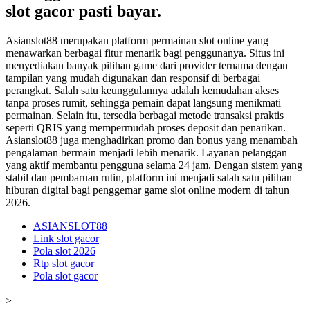
slot gacor pasti bayar.
Asianslot88 merupakan platform permainan slot online yang
menawarkan berbagai fitur menarik bagi penggunanya. Situs ini
menyediakan banyak pilihan game dari provider ternama dengan
tampilan yang mudah digunakan dan responsif di berbagai
perangkat. Salah satu keunggulannya adalah kemudahan akses
tanpa proses rumit, sehingga pemain dapat langsung menikmati
permainan. Selain itu, tersedia berbagai metode transaksi praktis
seperti QRIS yang mempermudah proses deposit dan penarikan.
Asianslot88 juga menghadirkan promo dan bonus yang menambah
pengalaman bermain menjadi lebih menarik. Layanan pelanggan
yang aktif membantu pengguna selama 24 jam. Dengan sistem yang
stabil dan pembaruan rutin, platform ini menjadi salah satu pilihan
hiburan digital bagi penggemar game slot online modern di tahun
2026.
ASIANSLOT88
Link slot gacor
Pola slot 2026
Rtp slot gacor
Pola slot gacor
>