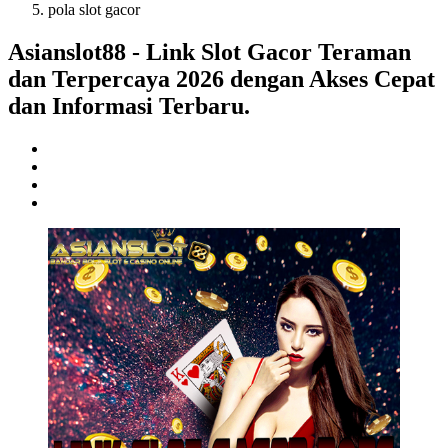
pola slot gacor
Asianslot88 - Link Slot Gacor Teraman
dan Terpercaya 2026 dengan Akses Cepat
dan Informasi Terbaru.