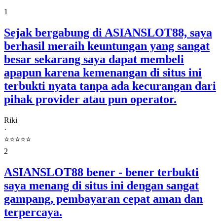
1
Sejak bergabung di ASIANSLOT88, saya
berhasil meraih keuntungan yang sangat
besar sekarang saya dapat membeli
apapun karena kemenangan di situs ini
terbukti nyata tanpa ada kecurangan dari
pihak provider atau pun operator.
Riki
·
⭐️⭐️⭐️⭐️⭐️
2
ASIANSLOT88 bener - bener terbukti
saya menang di situs ini dengan sangat
gampang, pembayaran cepat aman dan
terpercaya.