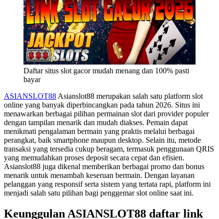
Daftar situs slot gacor mudah menang dan 100% pasti
bayar
ASIANSLOT88
Asianslot88 merupakan salah satu platform slot
online yang banyak diperbincangkan pada tahun 2026. Situs ini
menawarkan berbagai pilihan permainan slot dari provider populer
dengan tampilan menarik dan mudah diakses. Pemain dapat
menikmati pengalaman bermain yang praktis melalui berbagai
perangkat, baik smartphone maupun desktop. Selain itu, metode
transaksi yang tersedia cukup beragam, termasuk penggunaan QRIS
yang memudahkan proses deposit secara cepat dan efisien.
Asianslot88 juga dikenal memberikan berbagai promo dan bonus
menarik untuk menambah keseruan bermain. Dengan layanan
pelanggan yang responsif serta sistem yang tertata rapi, platform ini
menjadi salah satu pilihan bagi penggemar slot online saat ini.
Keunggulan ASIANSLOT88 daftar link