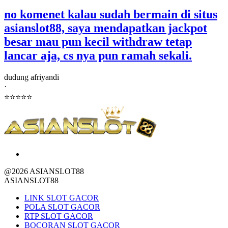
no komenet kalau sudah bermain di situs
asianslot88, saya mendapatkan jackpot
besar mau pun kecil withdraw tetap
lancar aja, cs nya pun ramah sekali.
dudung afriyandi
·
⭐️⭐️⭐️⭐️⭐️
@2026 ASIANSLOT88
ASIANSLOT88
LINK SLOT GACOR
POLA SLOT GACOR
RTP SLOT GACOR
BOCORAN SLOT GACOR