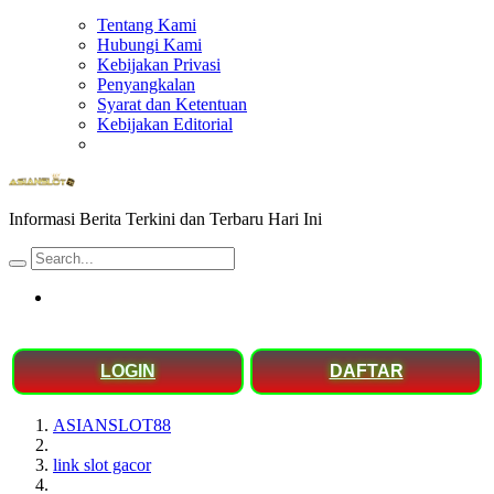
Tentang Kami
Hubungi Kami
Kebijakan Privasi
Penyangkalan
Syarat dan Ketentuan
Kebijakan Editorial
Informasi Berita Terkini dan Terbaru Hari Ini
LOGIN
DAFTAR
ASIANSLOT88
link slot gacor