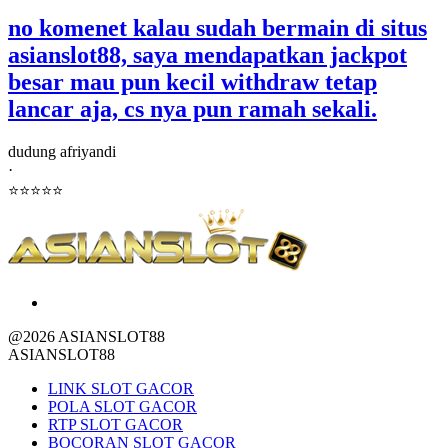
no komenet kalau sudah bermain di situs
asianslot88, saya mendapatkan jackpot
besar mau pun kecil withdraw tetap
lancar aja, cs nya pun ramah sekali.
dudung afriyandi
·
⭐️⭐️⭐️⭐️⭐️
@2026 ASIANSLOT88
ASIANSLOT88
LINK SLOT GACOR
POLA SLOT GACOR
RTP SLOT GACOR
BOCORAN SLOT GACOR