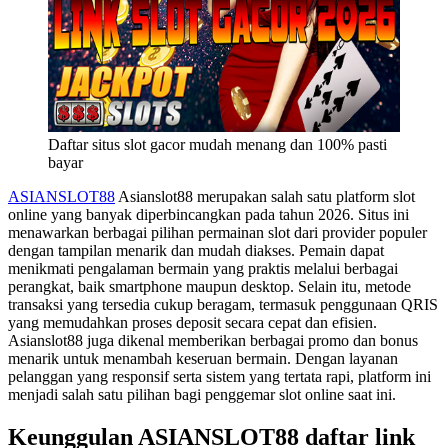
Daftar situs slot gacor mudah menang dan 100% pasti
bayar
ASIANSLOT88
Asianslot88 merupakan salah satu platform slot
online yang banyak diperbincangkan pada tahun 2026. Situs ini
menawarkan berbagai pilihan permainan slot dari provider populer
dengan tampilan menarik dan mudah diakses. Pemain dapat
menikmati pengalaman bermain yang praktis melalui berbagai
perangkat, baik smartphone maupun desktop. Selain itu, metode
transaksi yang tersedia cukup beragam, termasuk penggunaan QRIS
yang memudahkan proses deposit secara cepat dan efisien.
Asianslot88 juga dikenal memberikan berbagai promo dan bonus
menarik untuk menambah keseruan bermain. Dengan layanan
pelanggan yang responsif serta sistem yang tertata rapi, platform ini
menjadi salah satu pilihan bagi penggemar slot online saat ini.
Keunggulan ASIANSLOT88 daftar link