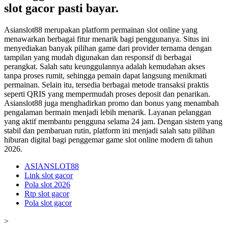
slot gacor pasti bayar.
Asianslot88 merupakan platform permainan slot online yang
menawarkan berbagai fitur menarik bagi penggunanya. Situs ini
menyediakan banyak pilihan game dari provider ternama dengan
tampilan yang mudah digunakan dan responsif di berbagai
perangkat. Salah satu keunggulannya adalah kemudahan akses
tanpa proses rumit, sehingga pemain dapat langsung menikmati
permainan. Selain itu, tersedia berbagai metode transaksi praktis
seperti QRIS yang mempermudah proses deposit dan penarikan.
Asianslot88 juga menghadirkan promo dan bonus yang menambah
pengalaman bermain menjadi lebih menarik. Layanan pelanggan
yang aktif membantu pengguna selama 24 jam. Dengan sistem yang
stabil dan pembaruan rutin, platform ini menjadi salah satu pilihan
hiburan digital bagi penggemar game slot online modern di tahun
2026.
ASIANSLOT88
Link slot gacor
Pola slot 2026
Rtp slot gacor
Pola slot gacor
>