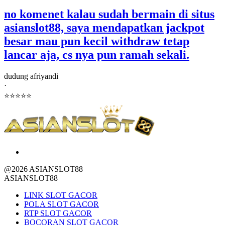
no komenet kalau sudah bermain di situs
asianslot88, saya mendapatkan jackpot
besar mau pun kecil withdraw tetap
lancar aja, cs nya pun ramah sekali.
dudung afriyandi
·
⭐️⭐️⭐️⭐️⭐️
@2026 ASIANSLOT88
ASIANSLOT88
LINK SLOT GACOR
POLA SLOT GACOR
RTP SLOT GACOR
BOCORAN SLOT GACOR