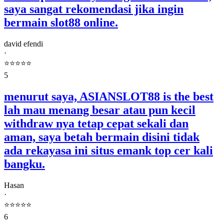
saya sangat rekomendasi jika ingin
bermain slot88 online.
david efendi
·
⭐️⭐️⭐️⭐️⭐️
5
menurut saya, ASIANSLOT88 is the best
lah mau menang besar atau pun kecil
withdraw nya tetap cepat sekali dan
aman, saya betah bermain disini tidak
ada rekayasa ini situs emank top cer kali
bangku.
Hasan
·
⭐️⭐️⭐️⭐️⭐️
6