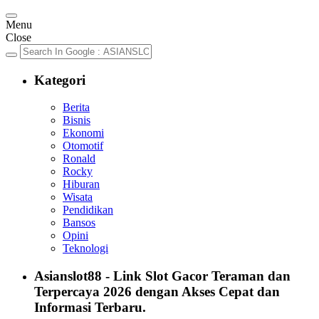
Menu
Close
Kategori
Berita
Bisnis
Ekonomi
Otomotif
Ronald
Rocky
Hiburan
Wisata
Pendidikan
Bansos
Opini
Teknologi
Asianslot88 - Link Slot Gacor Teraman dan
Terpercaya 2026 dengan Akses Cepat dan
Informasi Terbaru.