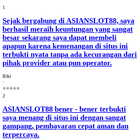
1
Sejak bergabung di ASIANSLOT88, saya
berhasil meraih keuntungan yang sangat
besar sekarang saya dapat membeli
apapun karena kemenangan di situs ini
terbukti nyata tanpa ada kecurangan dari
pihak provider atau pun operator.
Riki
·
⭐️⭐️⭐️⭐️⭐️
2
ASIANSLOT88 bener - bener terbukti
saya menang di situs ini dengan sangat
gampang, pembayaran cepat aman dan
terpercaya.