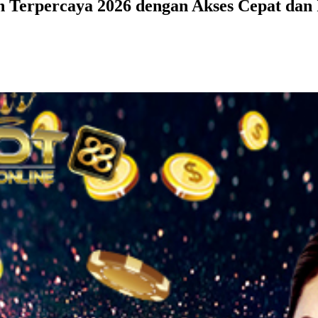
n Terpercaya 2026 dengan Akses Cepat dan 