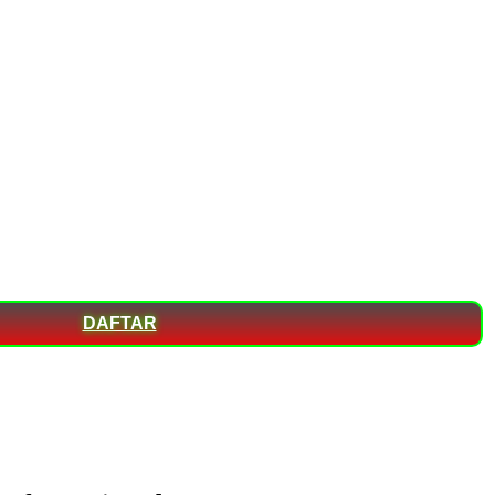
DAFTAR