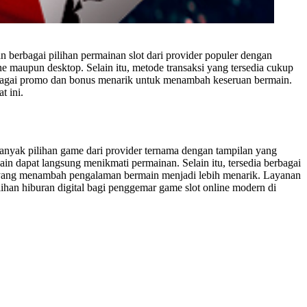
 berbagai pilihan permainan slot dari provider populer dengan
 maupun desktop. Selain itu, metode transaksi yang tersedia cukup
rbagai promo dan bonus menarik untuk menambah keseruan bermain.
t ini.
anyak pilihan game dari provider ternama dengan tampilan yang
n dapat langsung menikmati permainan. Selain itu, tersedia berbagai
s yang menambah pengalaman bermain menjadi lebih menarik. Layanan
ihan hiburan digital bagi penggemar game slot online modern di