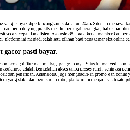
ine yang banyak diperbincangkan pada tahun 2026. Situs ini menawarkan
man bermain yang praktis melalui berbagai perangkat, baik smartphone
 secara cepat dan efisien. Asianslot88 juga dikenal memberikan be
, platform ini menjadi salah satu pilihan bagi penggemar slot online saa
gacor pasti bayar.
an berbagai fitur menarik bagi penggunanya. Situs ini menyediakan b
unggulannya adalah kemudahan akses tanpa proses rumit, sehingga pemai
posit dan penarikan. Asianslot88 juga menghadirkan promo dan bonu
 yang stabil dan pembaruan rutin, platform ini menjadi salah satu pil