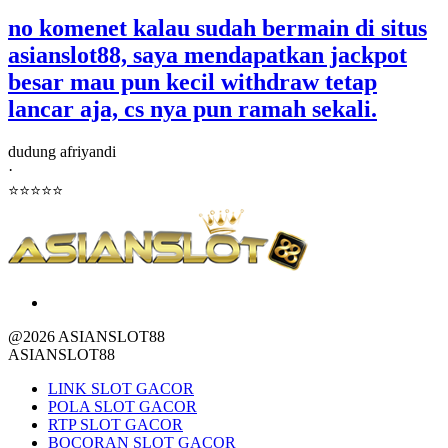
no komenet kalau sudah bermain di situs
asianslot88, saya mendapatkan jackpot
besar mau pun kecil withdraw tetap
lancar aja, cs nya pun ramah sekali.
dudung afriyandi
·
⭐️⭐️⭐️⭐️⭐️
@2026 ASIANSLOT88
ASIANSLOT88
LINK SLOT GACOR
POLA SLOT GACOR
RTP SLOT GACOR
BOCORAN SLOT GACOR