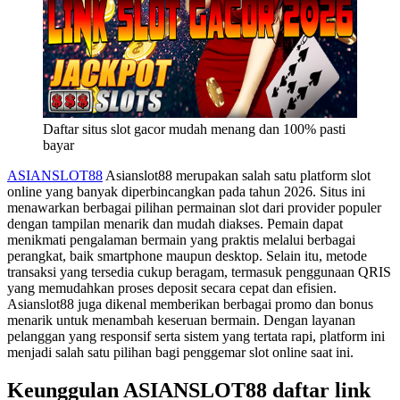
Daftar situs slot gacor mudah menang dan 100% pasti
bayar
ASIANSLOT88
Asianslot88 merupakan salah satu platform slot
online yang banyak diperbincangkan pada tahun 2026. Situs ini
menawarkan berbagai pilihan permainan slot dari provider populer
dengan tampilan menarik dan mudah diakses. Pemain dapat
menikmati pengalaman bermain yang praktis melalui berbagai
perangkat, baik smartphone maupun desktop. Selain itu, metode
transaksi yang tersedia cukup beragam, termasuk penggunaan QRIS
yang memudahkan proses deposit secara cepat dan efisien.
Asianslot88 juga dikenal memberikan berbagai promo dan bonus
menarik untuk menambah keseruan bermain. Dengan layanan
pelanggan yang responsif serta sistem yang tertata rapi, platform ini
menjadi salah satu pilihan bagi penggemar slot online saat ini.
Keunggulan ASIANSLOT88 daftar link