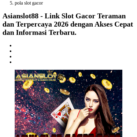
pola slot gacor
Asianslot88 - Link Slot Gacor Teraman
dan Terpercaya 2026 dengan Akses Cepat
dan Informasi Terbaru.