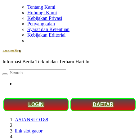
Tentang Kami
Hubungi Kami
Kebijakan Privasi
Penyangkalan
Syarat dan Ketentuan
Kebijakan Editorial
Informasi Berita Terkini dan Terbaru Hari Ini
LOGIN
DAFTAR
ASIANSLOT88
link slot gacor