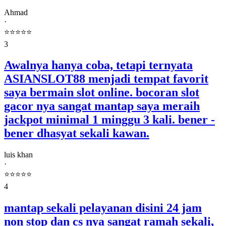
Ahmad
·
⭐️⭐️⭐️⭐️⭐️
3
Awalnya hanya coba, tetapi ternyata
ASIANSLOT88 menjadi tempat favorit
saya bermain slot online. bocoran slot
gacor nya sangat mantap saya meraih
jackpot minimal 1 minggu 3 kali. bener -
bener dhasyat sekali kawan.
luis khan
·
⭐️⭐️⭐️⭐️⭐️
4
mantap sekali pelayanan disini 24 jam
non stop dan cs nya sangat ramah sekali,