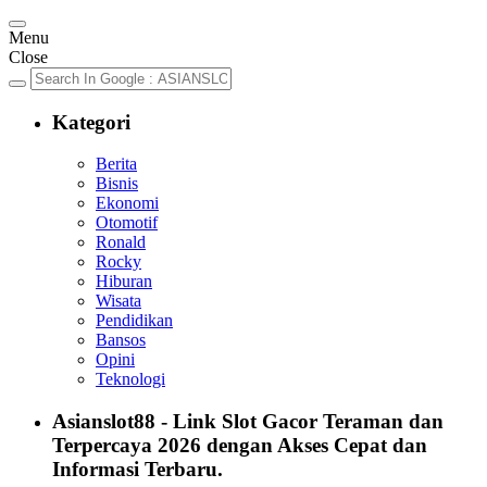
Menu
Close
Kategori
Berita
Bisnis
Ekonomi
Otomotif
Ronald
Rocky
Hiburan
Wisata
Pendidikan
Bansos
Opini
Teknologi
Asianslot88 - Link Slot Gacor Teraman dan
Terpercaya 2026 dengan Akses Cepat dan
Informasi Terbaru.