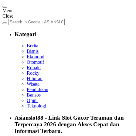
Menu
Close
Kategori
Berita
Bisnis
Ekonomi
Otomotif
Ronald
Rocky
Hiburan
Wisata
Pendidikan
Bansos
Opini
Teknologi
Asianslot88 - Link Slot Gacor Teraman dan
Terpercaya 2026 dengan Akses Cepat dan
Informasi Terbaru.