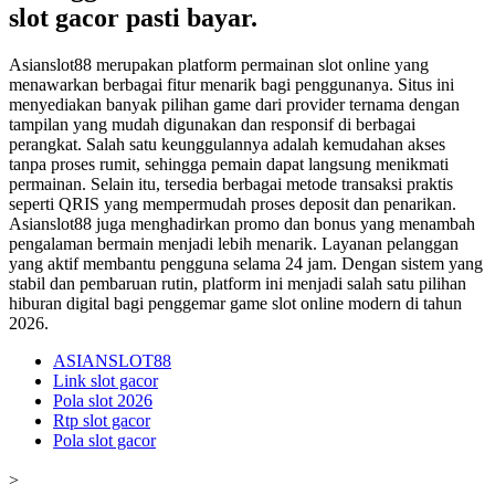
slot gacor pasti bayar.
Asianslot88 merupakan platform permainan slot online yang
menawarkan berbagai fitur menarik bagi penggunanya. Situs ini
menyediakan banyak pilihan game dari provider ternama dengan
tampilan yang mudah digunakan dan responsif di berbagai
perangkat. Salah satu keunggulannya adalah kemudahan akses
tanpa proses rumit, sehingga pemain dapat langsung menikmati
permainan. Selain itu, tersedia berbagai metode transaksi praktis
seperti QRIS yang mempermudah proses deposit dan penarikan.
Asianslot88 juga menghadirkan promo dan bonus yang menambah
pengalaman bermain menjadi lebih menarik. Layanan pelanggan
yang aktif membantu pengguna selama 24 jam. Dengan sistem yang
stabil dan pembaruan rutin, platform ini menjadi salah satu pilihan
hiburan digital bagi penggemar game slot online modern di tahun
2026.
ASIANSLOT88
Link slot gacor
Pola slot 2026
Rtp slot gacor
Pola slot gacor
>