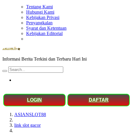
Tentang Kami
Hubungi Kami
Kebijakan Privasi
Penyangkalan
Syarat dan Ketentuan
Kebijakan Editorial
Informasi Berita Terkini dan Terbaru Hari Ini
LOGIN
DAFTAR
ASIANSLOT88
link slot gacor