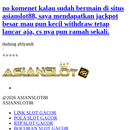
no komenet kalau sudah bermain di situs
asianslot88, saya mendapatkan jackpot
besar mau pun kecil withdraw tetap
lancar aja, cs nya pun ramah sekali.
dudung afriyandi
·
⭐️⭐️⭐️⭐️⭐️
@2026 ASIANSLOT88
ASIANSLOT88
LINK SLOT GACOR
POLA SLOT GACOR
RTP SLOT GACOR
BOCORAN SLOT GACOR