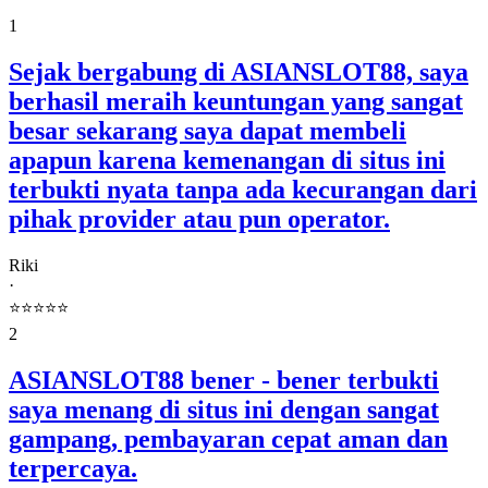
1
Sejak bergabung di ASIANSLOT88, saya
berhasil meraih keuntungan yang sangat
besar sekarang saya dapat membeli
apapun karena kemenangan di situs ini
terbukti nyata tanpa ada kecurangan dari
pihak provider atau pun operator.
Riki
·
⭐️⭐️⭐️⭐️⭐️
2
ASIANSLOT88 bener - bener terbukti
saya menang di situs ini dengan sangat
gampang, pembayaran cepat aman dan
terpercaya.