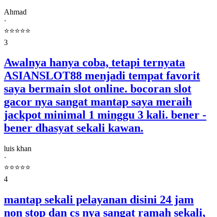
Ahmad
·
⭐️⭐️⭐️⭐️⭐️
3
Awalnya hanya coba, tetapi ternyata
ASIANSLOT88 menjadi tempat favorit
saya bermain slot online. bocoran slot
gacor nya sangat mantap saya meraih
jackpot minimal 1 minggu 3 kali. bener -
bener dhasyat sekali kawan.
luis khan
·
⭐️⭐️⭐️⭐️⭐️
4
mantap sekali pelayanan disini 24 jam
non stop dan cs nya sangat ramah sekali,