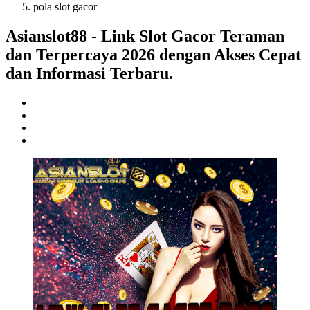
pola slot gacor
Asianslot88 - Link Slot Gacor Teraman
dan Terpercaya 2026 dengan Akses Cepat
dan Informasi Terbaru.