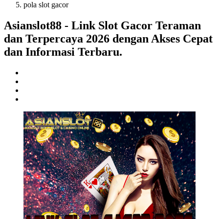
pola slot gacor
Asianslot88 - Link Slot Gacor Teraman
dan Terpercaya 2026 dengan Akses Cepat
dan Informasi Terbaru.