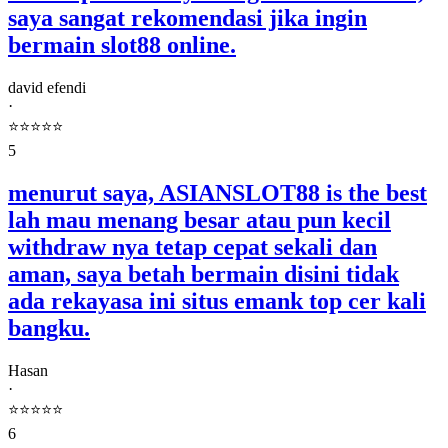
saya sangat rekomendasi jika ingin
bermain slot88 online.
david efendi
·
⭐️⭐️⭐️⭐️⭐️
5
menurut saya, ASIANSLOT88 is the best
lah mau menang besar atau pun kecil
withdraw nya tetap cepat sekali dan
aman, saya betah bermain disini tidak
ada rekayasa ini situs emank top cer kali
bangku.
Hasan
·
⭐️⭐️⭐️⭐️⭐️
6