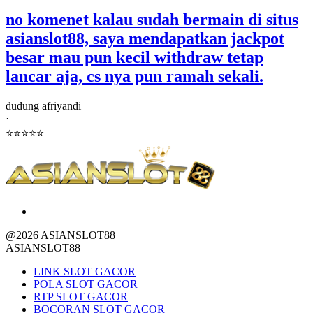
no komenet kalau sudah bermain di situs
asianslot88, saya mendapatkan jackpot
besar mau pun kecil withdraw tetap
lancar aja, cs nya pun ramah sekali.
dudung afriyandi
·
⭐️⭐️⭐️⭐️⭐️
@2026 ASIANSLOT88
ASIANSLOT88
LINK SLOT GACOR
POLA SLOT GACOR
RTP SLOT GACOR
BOCORAN SLOT GACOR