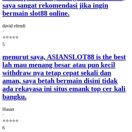
saya sangat rekomendasi jika ingin
bermain slot88 online.
david efendi
·
⭐️⭐️⭐️⭐️⭐️
5
menurut saya, ASIANSLOT88 is the best
lah mau menang besar atau pun kecil
withdraw nya tetap cepat sekali dan
aman, saya betah bermain disini tidak
ada rekayasa ini situs emank top cer kali
bangku.
Hasan
·
⭐️⭐️⭐️⭐️⭐️
6