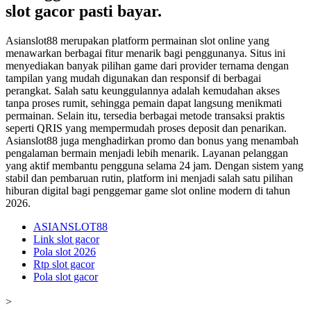
slot gacor pasti bayar.
Asianslot88 merupakan platform permainan slot online yang
menawarkan berbagai fitur menarik bagi penggunanya. Situs ini
menyediakan banyak pilihan game dari provider ternama dengan
tampilan yang mudah digunakan dan responsif di berbagai
perangkat. Salah satu keunggulannya adalah kemudahan akses
tanpa proses rumit, sehingga pemain dapat langsung menikmati
permainan. Selain itu, tersedia berbagai metode transaksi praktis
seperti QRIS yang mempermudah proses deposit dan penarikan.
Asianslot88 juga menghadirkan promo dan bonus yang menambah
pengalaman bermain menjadi lebih menarik. Layanan pelanggan
yang aktif membantu pengguna selama 24 jam. Dengan sistem yang
stabil dan pembaruan rutin, platform ini menjadi salah satu pilihan
hiburan digital bagi penggemar game slot online modern di tahun
2026.
ASIANSLOT88
Link slot gacor
Pola slot 2026
Rtp slot gacor
Pola slot gacor
>