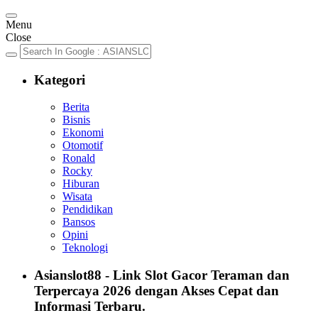
Menu
Close
Kategori
Berita
Bisnis
Ekonomi
Otomotif
Ronald
Rocky
Hiburan
Wisata
Pendidikan
Bansos
Opini
Teknologi
Asianslot88 - Link Slot Gacor Teraman dan
Terpercaya 2026 dengan Akses Cepat dan
Informasi Terbaru.