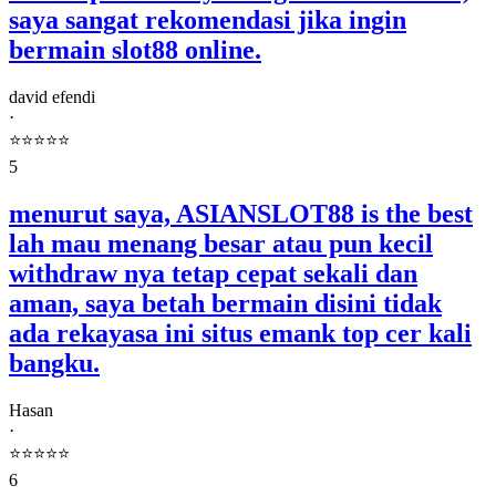
saya sangat rekomendasi jika ingin
bermain slot88 online.
david efendi
·
⭐️⭐️⭐️⭐️⭐️
5
menurut saya, ASIANSLOT88 is the best
lah mau menang besar atau pun kecil
withdraw nya tetap cepat sekali dan
aman, saya betah bermain disini tidak
ada rekayasa ini situs emank top cer kali
bangku.
Hasan
·
⭐️⭐️⭐️⭐️⭐️
6