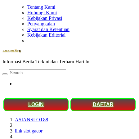
Tentang Kami
Hubungi Kami
Kebijakan Privasi
Penyangkalan
Syarat dan Ketentuan
Kebijakan Editorial
Informasi Berita Terkini dan Terbaru Hari Ini
LOGIN
DAFTAR
ASIANSLOT88
link slot gacor