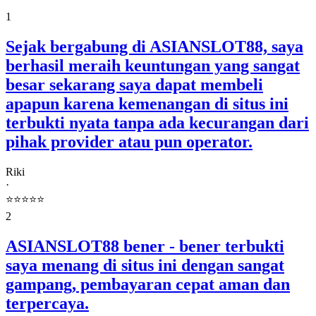
1
Sejak bergabung di ASIANSLOT88, saya
berhasil meraih keuntungan yang sangat
besar sekarang saya dapat membeli
apapun karena kemenangan di situs ini
terbukti nyata tanpa ada kecurangan dari
pihak provider atau pun operator.
Riki
·
⭐️⭐️⭐️⭐️⭐️
2
ASIANSLOT88 bener - bener terbukti
saya menang di situs ini dengan sangat
gampang, pembayaran cepat aman dan
terpercaya.