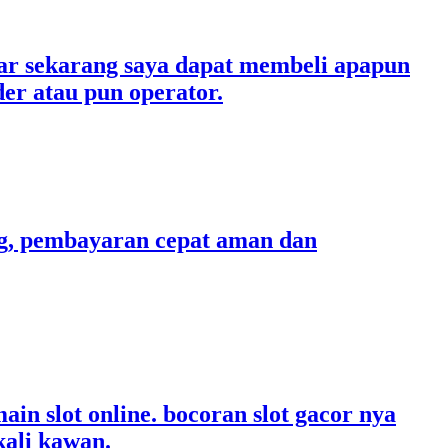
ar sekarang saya dapat membeli apapun
der atau pun operator.
ng, pembayaran cepat aman dan
n slot online. bocoran slot gacor nya
kali kawan.