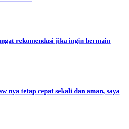
sangat rekomendasi jika ingin bermain
w nya tetap cepat sekali dan aman, saya