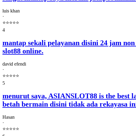
luis khan
·
⭐️⭐️⭐️⭐️⭐️
4
mantap sekali pelayanan disini 24 jam non
slot88 online.
david efendi
·
⭐️⭐️⭐️⭐️⭐️
5
menurut saya, ASIANSLOT88 is the best la
betah bermain disini tidak ada rekayasa in
Hasan
·
⭐️⭐️⭐️⭐️⭐️