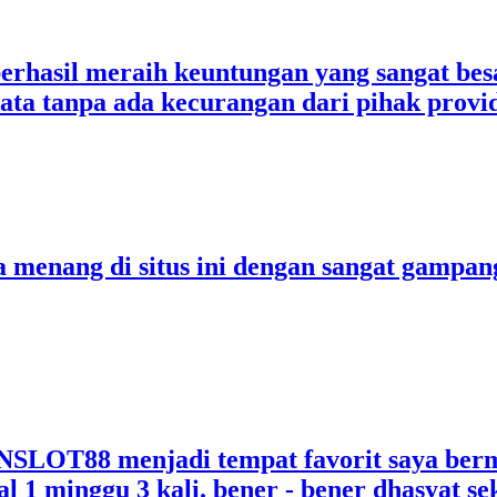
rhasil meraih keuntungan yang sangat bes
yata tanpa ada kecurangan dari pihak provi
 menang di situs ini dengan sangat gampa
NSLOT88 menjadi tempat favorit saya bermai
 1 minggu 3 kali. bener - bener dhasyat se