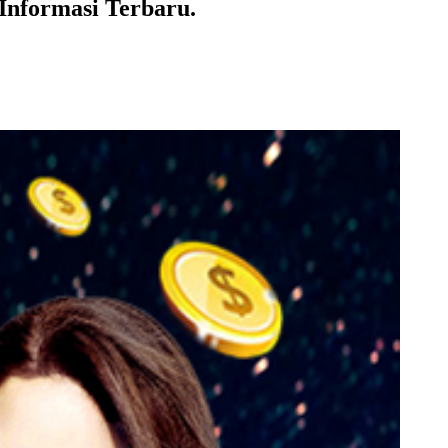
Informasi Terbaru.