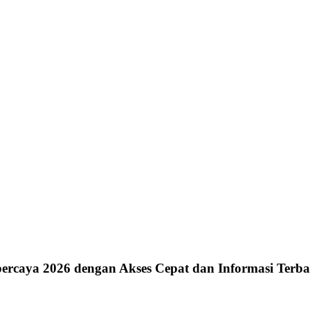
percaya 2026 dengan Akses Cepat dan Informasi Terba