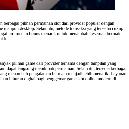
 berbagai pilihan permainan slot dari provider populer dengan
 maupun desktop. Selain itu, metode transaksi yang tersedia cukup
rbagai promo dan bonus menarik untuk menambah keseruan bermain.
t ini.
anyak pilihan game dari provider ternama dengan tampilan yang
n dapat langsung menikmati permainan. Selain itu, tersedia berbagai
s yang menambah pengalaman bermain menjadi lebih menarik. Layanan
ihan hiburan digital bagi penggemar game slot online modern di