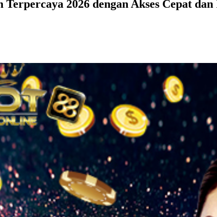
n Terpercaya 2026 dengan Akses Cepat dan 