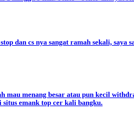
 stop dan cs nya sangat ramah sekali, saya 
h mau menang besar atau pun kecil withdra
i situs emank top cer kali bangku.