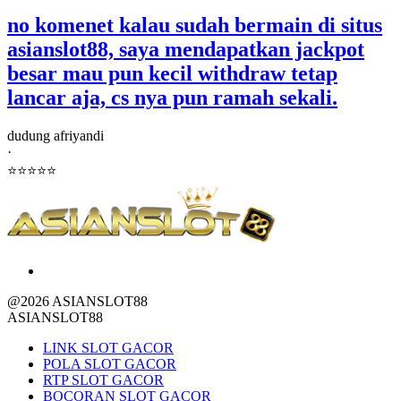
no komenet kalau sudah bermain di situs
asianslot88, saya mendapatkan jackpot
besar mau pun kecil withdraw tetap
lancar aja, cs nya pun ramah sekali.
dudung afriyandi
·
⭐️⭐️⭐️⭐️⭐️
@2026 ASIANSLOT88
ASIANSLOT88
LINK SLOT GACOR
POLA SLOT GACOR
RTP SLOT GACOR
BOCORAN SLOT GACOR