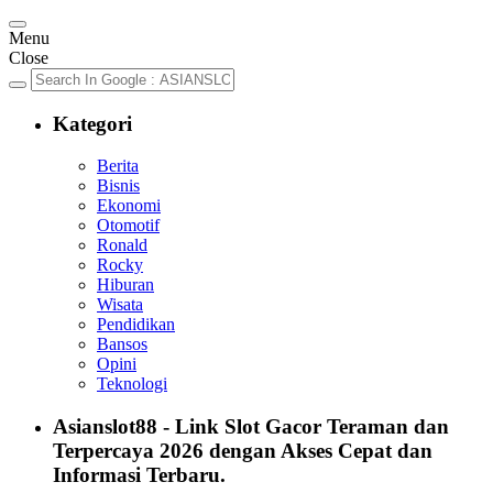
Menu
Close
Kategori
Berita
Bisnis
Ekonomi
Otomotif
Ronald
Rocky
Hiburan
Wisata
Pendidikan
Bansos
Opini
Teknologi
Asianslot88 - Link Slot Gacor Teraman dan
Terpercaya 2026 dengan Akses Cepat dan
Informasi Terbaru.