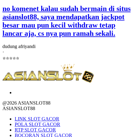
no komenet kalau sudah bermain di situs
asianslot88, saya mendapatkan jackpot
besar mau pun kecil withdraw tetap
lancar aja, cs nya pun ramah sekali.
dudung afriyandi
·
⭐️⭐️⭐️⭐️⭐️
@2026 ASIANSLOT88
ASIANSLOT88
LINK SLOT GACOR
POLA SLOT GACOR
RTP SLOT GACOR
BOCORAN SLOT GACOR