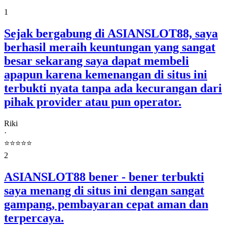
1
Sejak bergabung di ASIANSLOT88, saya
berhasil meraih keuntungan yang sangat
besar sekarang saya dapat membeli
apapun karena kemenangan di situs ini
terbukti nyata tanpa ada kecurangan dari
pihak provider atau pun operator.
Riki
·
⭐️⭐️⭐️⭐️⭐️
2
ASIANSLOT88 bener - bener terbukti
saya menang di situs ini dengan sangat
gampang, pembayaran cepat aman dan
terpercaya.