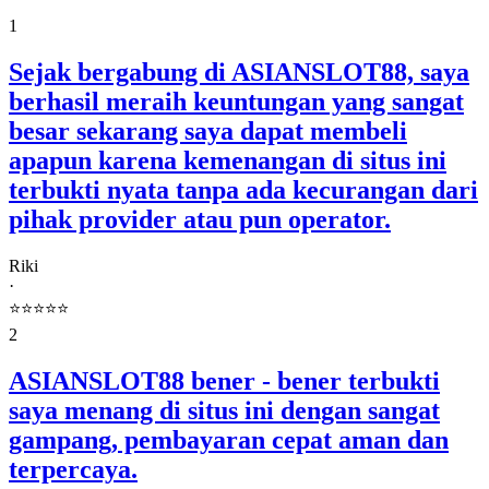
1
Sejak bergabung di ASIANSLOT88, saya
berhasil meraih keuntungan yang sangat
besar sekarang saya dapat membeli
apapun karena kemenangan di situs ini
terbukti nyata tanpa ada kecurangan dari
pihak provider atau pun operator.
Riki
·
⭐️⭐️⭐️⭐️⭐️
2
ASIANSLOT88 bener - bener terbukti
saya menang di situs ini dengan sangat
gampang, pembayaran cepat aman dan
terpercaya.