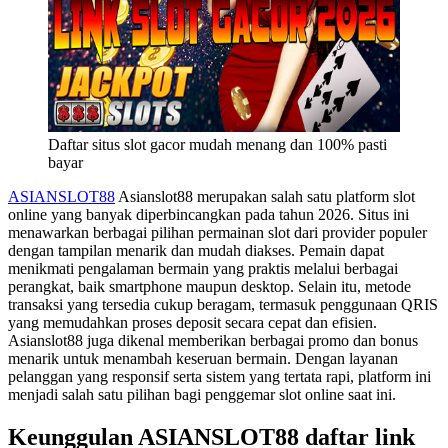
Daftar situs slot gacor mudah menang dan 100% pasti
bayar
ASIANSLOT88
Asianslot88 merupakan salah satu platform slot
online yang banyak diperbincangkan pada tahun 2026. Situs ini
menawarkan berbagai pilihan permainan slot dari provider populer
dengan tampilan menarik dan mudah diakses. Pemain dapat
menikmati pengalaman bermain yang praktis melalui berbagai
perangkat, baik smartphone maupun desktop. Selain itu, metode
transaksi yang tersedia cukup beragam, termasuk penggunaan QRIS
yang memudahkan proses deposit secara cepat dan efisien.
Asianslot88 juga dikenal memberikan berbagai promo dan bonus
menarik untuk menambah keseruan bermain. Dengan layanan
pelanggan yang responsif serta sistem yang tertata rapi, platform ini
menjadi salah satu pilihan bagi penggemar slot online saat ini.
Keunggulan ASIANSLOT88 daftar link