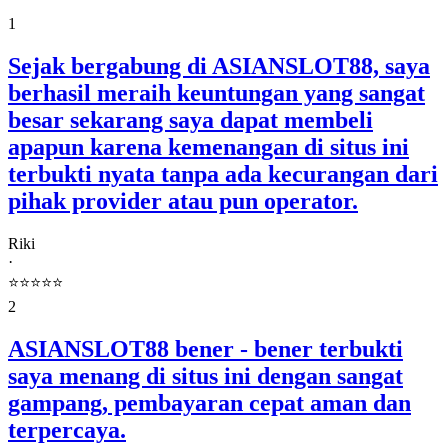
1
Sejak bergabung di ASIANSLOT88, saya
berhasil meraih keuntungan yang sangat
besar sekarang saya dapat membeli
apapun karena kemenangan di situs ini
terbukti nyata tanpa ada kecurangan dari
pihak provider atau pun operator.
Riki
·
⭐️⭐️⭐️⭐️⭐️
2
ASIANSLOT88 bener - bener terbukti
saya menang di situs ini dengan sangat
gampang, pembayaran cepat aman dan
terpercaya.