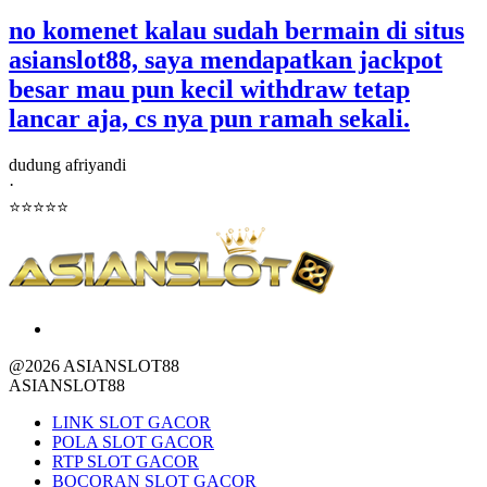
no komenet kalau sudah bermain di situs
asianslot88, saya mendapatkan jackpot
besar mau pun kecil withdraw tetap
lancar aja, cs nya pun ramah sekali.
dudung afriyandi
·
⭐️⭐️⭐️⭐️⭐️
@2026 ASIANSLOT88
ASIANSLOT88
LINK SLOT GACOR
POLA SLOT GACOR
RTP SLOT GACOR
BOCORAN SLOT GACOR