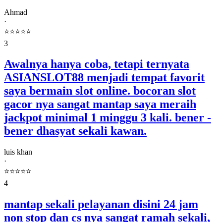
Ahmad
·
⭐️⭐️⭐️⭐️⭐️
3
Awalnya hanya coba, tetapi ternyata
ASIANSLOT88 menjadi tempat favorit
saya bermain slot online. bocoran slot
gacor nya sangat mantap saya meraih
jackpot minimal 1 minggu 3 kali. bener -
bener dhasyat sekali kawan.
luis khan
·
⭐️⭐️⭐️⭐️⭐️
4
mantap sekali pelayanan disini 24 jam
non stop dan cs nya sangat ramah sekali,