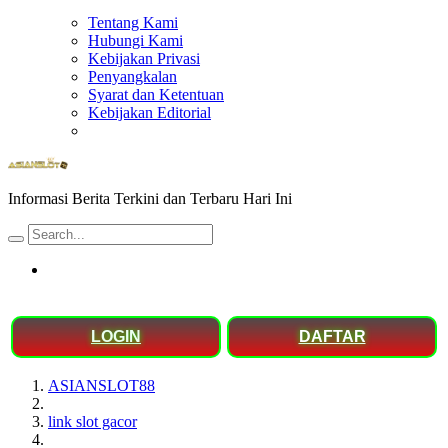
Tentang Kami
Hubungi Kami
Kebijakan Privasi
Penyangkalan
Syarat dan Ketentuan
Kebijakan Editorial
Informasi Berita Terkini dan Terbaru Hari Ini
LOGIN
DAFTAR
ASIANSLOT88
link slot gacor