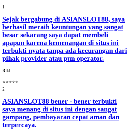
1
Sejak bergabung di ASIANSLOT88, saya
berhasil meraih keuntungan yang sangat
besar sekarang saya dapat membeli
apapun karena kemenangan di situs ini
terbukti nyata tanpa ada kecurangan dari
pihak provider atau pun operator.
Riki
·
⭐️⭐️⭐️⭐️⭐️
2
ASIANSLOT88 bener - bener terbukti
saya menang di situs ini dengan sangat
gampang, pembayaran cepat aman dan
terpercaya.