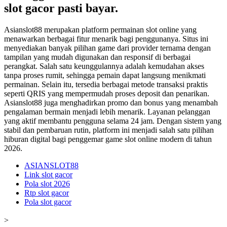
slot gacor pasti bayar.
Asianslot88 merupakan platform permainan slot online yang
menawarkan berbagai fitur menarik bagi penggunanya. Situs ini
menyediakan banyak pilihan game dari provider ternama dengan
tampilan yang mudah digunakan dan responsif di berbagai
perangkat. Salah satu keunggulannya adalah kemudahan akses
tanpa proses rumit, sehingga pemain dapat langsung menikmati
permainan. Selain itu, tersedia berbagai metode transaksi praktis
seperti QRIS yang mempermudah proses deposit dan penarikan.
Asianslot88 juga menghadirkan promo dan bonus yang menambah
pengalaman bermain menjadi lebih menarik. Layanan pelanggan
yang aktif membantu pengguna selama 24 jam. Dengan sistem yang
stabil dan pembaruan rutin, platform ini menjadi salah satu pilihan
hiburan digital bagi penggemar game slot online modern di tahun
2026.
ASIANSLOT88
Link slot gacor
Pola slot 2026
Rtp slot gacor
Pola slot gacor
>