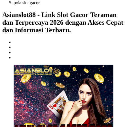
pola slot gacor
Asianslot88 - Link Slot Gacor Teraman
dan Terpercaya 2026 dengan Akses Cepat
dan Informasi Terbaru.