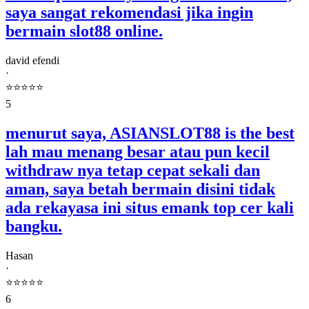
saya sangat rekomendasi jika ingin
bermain slot88 online.
david efendi
·
⭐️⭐️⭐️⭐️⭐️
5
menurut saya, ASIANSLOT88 is the best
lah mau menang besar atau pun kecil
withdraw nya tetap cepat sekali dan
aman, saya betah bermain disini tidak
ada rekayasa ini situs emank top cer kali
bangku.
Hasan
·
⭐️⭐️⭐️⭐️⭐️
6