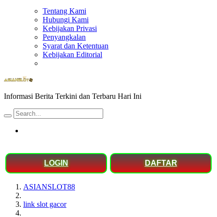
Tentang Kami
Hubungi Kami
Kebijakan Privasi
Penyangkalan
Syarat dan Ketentuan
Kebijakan Editorial
Informasi Berita Terkini dan Terbaru Hari Ini
LOGIN
DAFTAR
ASIANSLOT88
link slot gacor