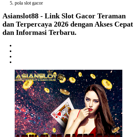
pola slot gacor
Asianslot88 - Link Slot Gacor Teraman
dan Terpercaya 2026 dengan Akses Cepat
dan Informasi Terbaru.