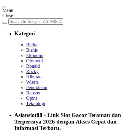
Menu
Close
Kategori
Berita
Bisnis
Ekonomi
Otomotif
Ronald
Rocky
Hiburan
Wisata
Pendidikan
Bansos
Opini
Teknologi
Asianslot88 - Link Slot Gacor Teraman dan
Terpercaya 2026 dengan Akses Cepat dan
Informasi Terbaru.