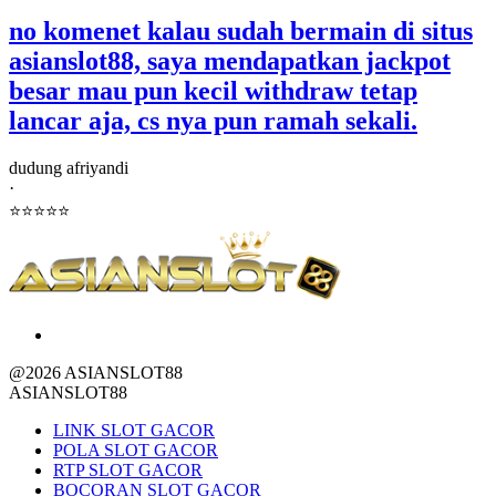
no komenet kalau sudah bermain di situs
asianslot88, saya mendapatkan jackpot
besar mau pun kecil withdraw tetap
lancar aja, cs nya pun ramah sekali.
dudung afriyandi
·
⭐️⭐️⭐️⭐️⭐️
@2026 ASIANSLOT88
ASIANSLOT88
LINK SLOT GACOR
POLA SLOT GACOR
RTP SLOT GACOR
BOCORAN SLOT GACOR