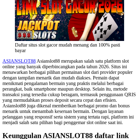
Daftar situs slot gacor mudah menang dan 100% pasti
bayar
ASIANSLOT88
Asianslot88 merupakan salah satu platform slot
online yang banyak diperbincangkan pada tahun 2026. Situs ini
menawarkan berbagai pilihan permainan slot dari provider populer
dengan tampilan menarik dan mudah diakses. Pemain dapat
menikmati pengalaman bermain yang praktis melalui berbagai
perangkat, baik smartphone maupun desktop. Selain itu, metode
transaksi yang tersedia cukup beragam, termasuk penggunaan QRIS
yang memudahkan proses deposit secara cepat dan efisien.
Asianslot88 juga dikenal memberikan berbagai promo dan bonus
menarik untuk menambah keseruan bermain. Dengan layanan
pelanggan yang responsif serta sistem yang tertata rapi, platform ini
menjadi salah satu pilihan bagi penggemar slot online saat ini.
Keunggulan ASIANSLOT88 daftar link