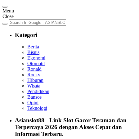
Menu
Close
Kategori
Berita
Bisnis
Ekonomi
Otomotif
Ronald
Rocky
Hiburan
Wisata
Pendidikan
Bansos
Opini
Teknologi
Asianslot88 - Link Slot Gacor Teraman dan
Terpercaya 2026 dengan Akses Cepat dan
Informasi Terbaru.