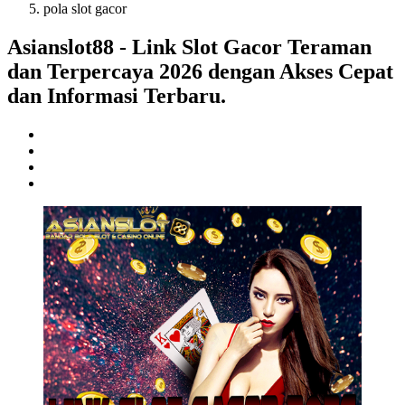
pola slot gacor
Asianslot88 - Link Slot Gacor Teraman
dan Terpercaya 2026 dengan Akses Cepat
dan Informasi Terbaru.