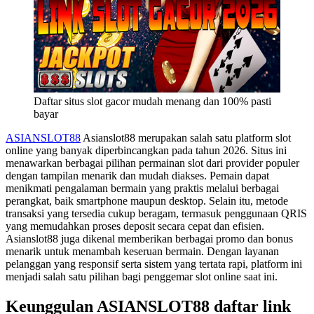
Daftar situs slot gacor mudah menang dan 100% pasti
bayar
ASIANSLOT88
Asianslot88 merupakan salah satu platform slot
online yang banyak diperbincangkan pada tahun 2026. Situs ini
menawarkan berbagai pilihan permainan slot dari provider populer
dengan tampilan menarik dan mudah diakses. Pemain dapat
menikmati pengalaman bermain yang praktis melalui berbagai
perangkat, baik smartphone maupun desktop. Selain itu, metode
transaksi yang tersedia cukup beragam, termasuk penggunaan QRIS
yang memudahkan proses deposit secara cepat dan efisien.
Asianslot88 juga dikenal memberikan berbagai promo dan bonus
menarik untuk menambah keseruan bermain. Dengan layanan
pelanggan yang responsif serta sistem yang tertata rapi, platform ini
menjadi salah satu pilihan bagi penggemar slot online saat ini.
Keunggulan ASIANSLOT88 daftar link