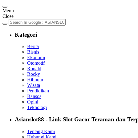
Menu
Close
Kategori
Berita
Bisnis
Ekonomi
Otomotif
Ronald
Rocky
Hiburan
Wisata
Pendidikan
Bansos
Opini
Teknologi
Asianslot88 - Link Slot Gacor Teraman dan Ter
Tentang Kami
Hubungi Kami