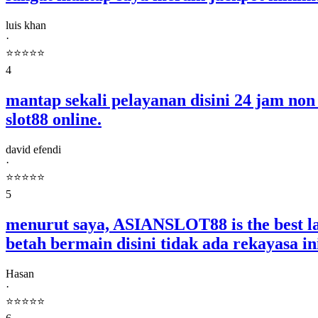
luis khan
·
⭐️⭐️⭐️⭐️⭐️
4
mantap sekali pelayanan disini 24 jam non
slot88 online.
david efendi
·
⭐️⭐️⭐️⭐️⭐️
5
menurut saya, ASIANSLOT88 is the best la
betah bermain disini tidak ada rekayasa in
Hasan
·
⭐️⭐️⭐️⭐️⭐️