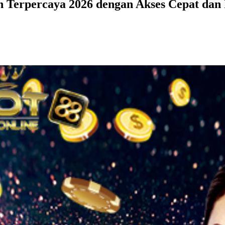
n Terpercaya 2026 dengan Akses Cepat dan 